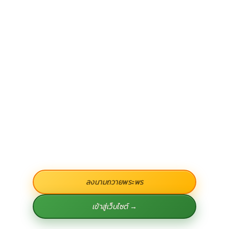
ลงนามถวายพระพร
เข้าสู่เว็บไซต์ →