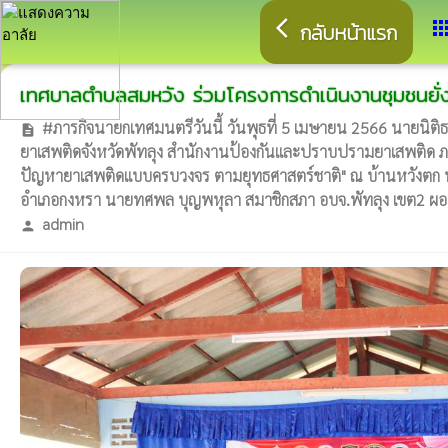
arrow_back_ios
app
กลับหน้าแรก
เทศบาลตำบลสมหวัง ร่วมโครงการดำเนินงานชุมชนยั่
#ภารกิจนายกเทศมนตรีวันนี้ วันพุธที่ 5 เมษายน 2566 นายนิ
description
ยาเสพติดจังหวัดพัทลุง สำนักงานป้องกันและปราบปรามยาเสพติด ภา
ปัญหายาเสพติดแบบครบวงจร ตามยุทธศาสตร์ชาติ" ณ บ้านหวังตก หมู่
อำเภอกงหรา นายทศพล บุญพหุลา สมาชิกสภา อบจ.พัทลุง เขต2 ผอ.รพ.สต.
admin
person