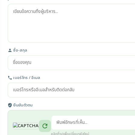
ชื่อ-สกุล
person
เบอร์โทร / อีเมล
phone
ยืนยันตัวตน
verified_user
refresh
คลิกที่รูปเพื่อเปลี่ยนรหัสใหม่