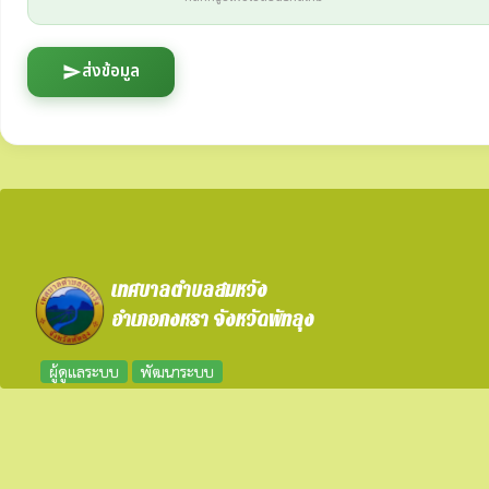
ส่งข้อมูล
send
เทศบาลตำบลสมหวัง
อำเภอกงหรา จังหวัดพัทลุง
ผู้ดูแลระบบ
พัฒนาระบบ