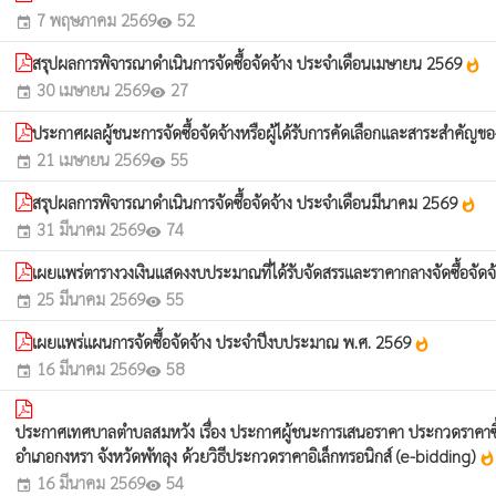
7 พฤษภาคม 2569
52
event
visibility
สรุปผลการพิจารณาดำเนินการจัดซื้อจัดจ้าง ประจำเดือนเมษายน 2569
whatshot
30 เมษายน 2569
27
event
visibility
ประกาศผลผู้ชนะการจัดซื้อจัดจ้างหรือผู้ได้รับการคัดเลือกและสาระสำคัญ
21 เมษายน 2569
55
event
visibility
สรุปผลการพิจารณาดำเนินการจัดซื้อจัดจ้าง ประจำเดือนมีนาคม 2569
whatshot
31 มีนาคม 2569
74
event
visibility
เผยแพร่ตารางวงเงินแสดงงบประมาณที่ได้รับจัดสรรและราคากลางจัดซื้อจัดจ้
25 มีนาคม 2569
55
event
visibility
เผยแพร่แผนการจัดซื้อจัดจ้าง ประจำปีงบประมาณ พ.ศ. 2569
whatshot
16 มีนาคม 2569
58
event
visibility
ประกาศเทศบาลตำบลสมหวัง เรื่อง ประกาศผู้ชนะการเสนอราคา ประกวดราคาซื้อโค
อำเภอกงหรา จังหวัดพัทลุง ด้วยวิธีประกวดราคาอิเล็กทรอนิกส์ (e-bidding)
whatshot
16 มีนาคม 2569
54
event
visibility