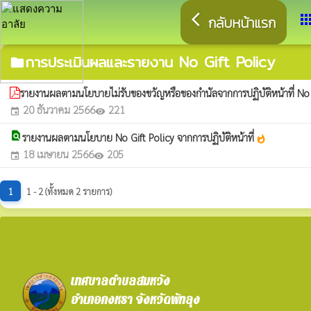
arrow_back_ios
app
กลับหน้าแรก
การประเมินผลและรายงาน No Gift Policy
folder
รายงานผลตามนโยบายไม่รับของขวัญหรือของกำนัลจากการปฏิบัติหน้าที่ N
20 ธันวาคม 2566
221
event
visibility
find_in_page
รายงานผลตามนโยบาย No Gift Policy จากการปฏิบัติหน้าที่
whatshot
18 เมษายน 2566
205
event
visibility
1
1 - 2 (ทั้งหมด 2 รายการ)
เทศบาลตำบลสมหวัง
อำเภอกงหรา จังหวัดพัทลุง