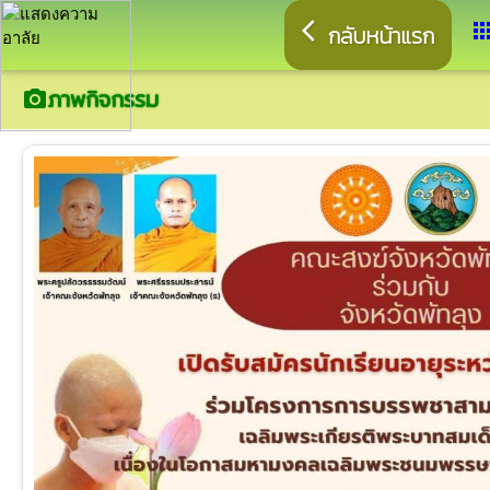
arrow_back_ios
app
กลับหน้าแรก
ภาพกิจกรรม
camera_alt