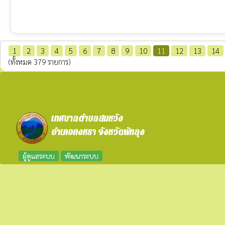
1
2
3
4
5
6
7
8
9
10
11
12
13
14
(ทั้งหมด 379 รายการ)
เทศบาลตำบลสมหวัง
อำเภอกงหรา จังหวัดพัทลุง
ผู้ดูแลระบบ
พัฒนาระบบ