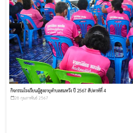
กิจกรรมโรงเรียนผู้สูงอายุตำบลสมหวัง ปี 2567 สัปดาห์ที่ 4
28 กุมภาพันธ์ 2567
calendar_today