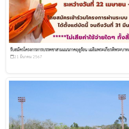
รับสมัครโครงการการบรรพชาสามเณรภาคฤดูร้อน เฉลิมพระเกียรติพระบาทสม
21 มีนาคม 2567
calendar_today