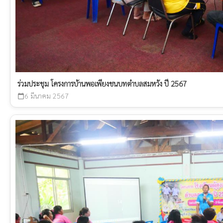
ร่วมประชุม โครงการบ้านพอเพียงชนบทตำบลสมหวัง ปี 2567
6 มีนาคม 2567
calendar_today