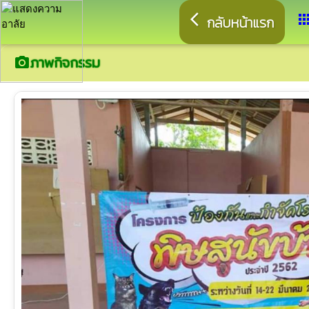
arrow_back_ios
app
กลับหน้าแรก
ภาพกิจกรรม
camera_alt