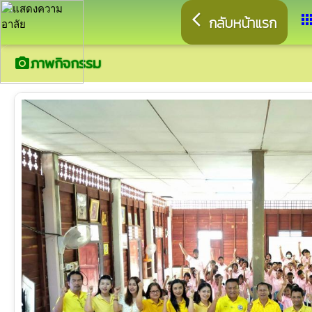
arrow_back_ios
app
กลับหน้าแรก
ภาพกิจกรรม
camera_alt