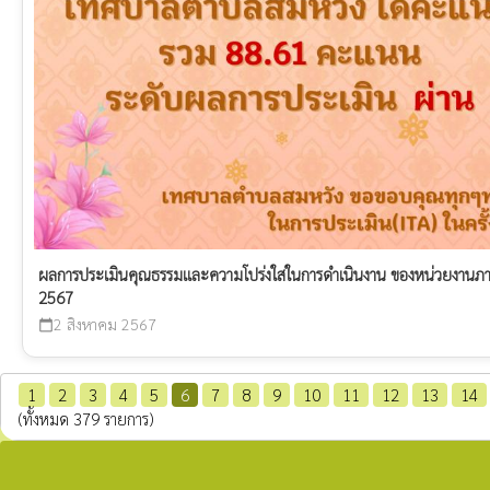
ผลการประเมินคุณธรรมและความโปร่งใสในการดำเนินงาน ของหน่วยงานภา
2567
2 สิงหาคม 2567
calendar_today
1
2
3
4
5
6
7
8
9
10
11
12
13
14
(ทั้งหมด 379 รายการ)