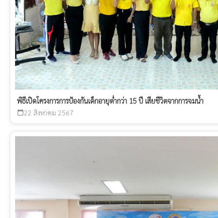
พิธีเปิดโครงการการป้องกันเด็กอายุต่ำกว่า 15 ปี เสียชีวิตจากการจมน้ำ
22 สิงหาคม 2567
calendar_today