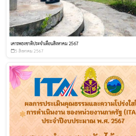
เคารพธงชาติประจำเดือนสิงหาคม 2567
5 สิงหาคม 2567
calendar_today