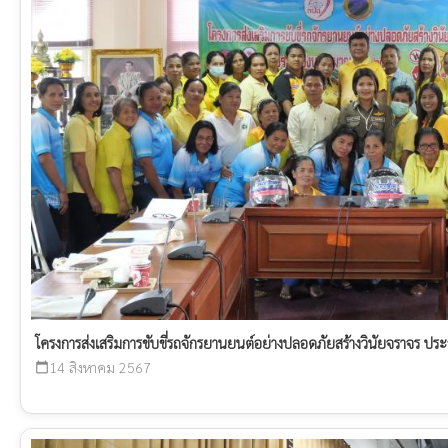
โครงการส่งเสริมการขับขี่รถจักรยานยนต์อย่างปลอดภัยสร้างวินัยจราจร 
14 สิงหาคม 2567
calendar_today