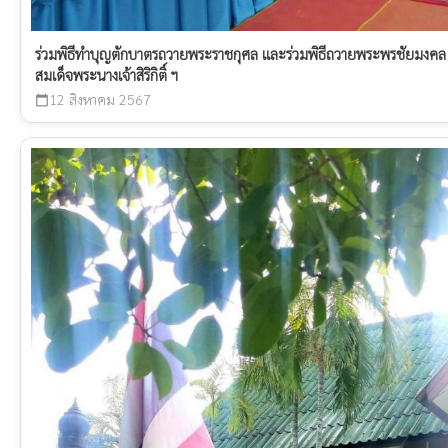
ร่วมพิธีทำบุญตักบาตรถวายพระราชกุศล และร่วมพิธีถวายพระพรชัยมงคล
สมเด็จพระนางเจ้าสิริกิติ์ ฯ
12 สิงหาคม 2567
calendar_today